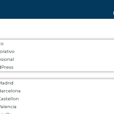
to
rativo
sional
dPress
Madrid
arcelona
astellon
alencia