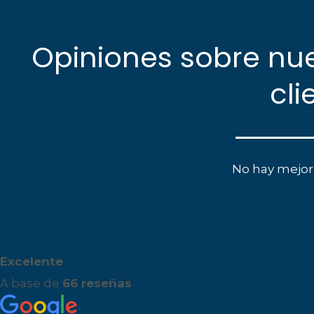
Opiniones sobre nue
cli
No hay mejor
Excelente
A base de
66 reseñas