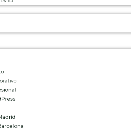
villa
to
rativo
sional
dPress
Madrid
arcelona