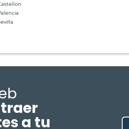
astellon
alencia
villa
web
traer
tes a tu