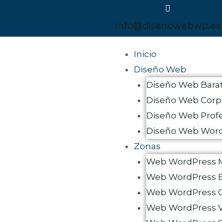
Ir
al
info@disenowebwp.es
contenido
Menu
Inicio
Diseño Web
Diseño Web Bara
Diseño Web Corpo
Diseño Web Profe
Diseño Web Wor
Zonas
Web WordPress 
Web WordPress B
Web WordPress C
Web WordPress V