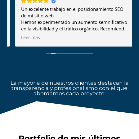
Un excelente trabajo en el posicionamiento SEO
de mi sitio web.
Hemos experimentado un aumento semnificativo
en la visibilidad y el tráfico orgánico. Recomiendo
a Mario para cualquier proyecto de
Leer más
posicionamiento en buscadores.
La mayoría de nuestros clientes destacan la
transparencia y profesionalismo con el que
abordamos cada proyecto.
Portfolio de mis últimos