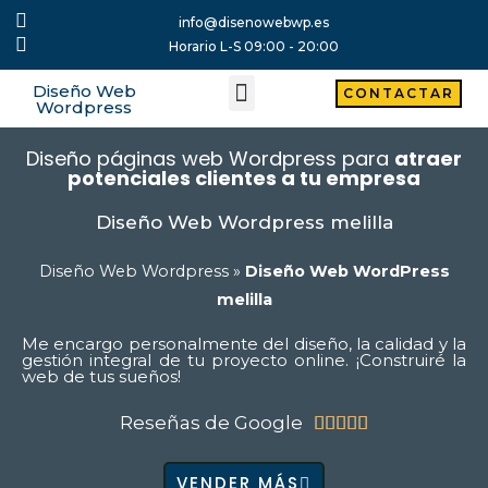
Ir
info@disenowebwp.es
al
Horario L-S 09:00 - 20:00
contenido
Diseño Web
Menu
CONTACTAR
Wordpress
Diseño páginas web Wordpress para
atraer
potenciales clientes a tu empresa
Diseño Web Wordpress melilla
Diseño Web Wordpress
»
Diseño Web WordPress
melilla
Me encargo personalmente del diseño, la calidad y la
gestión integral de tu proyecto online. ¡Construiré la
web de tus sueños!
Reseñas de Google
5/5





VENDER MÁS