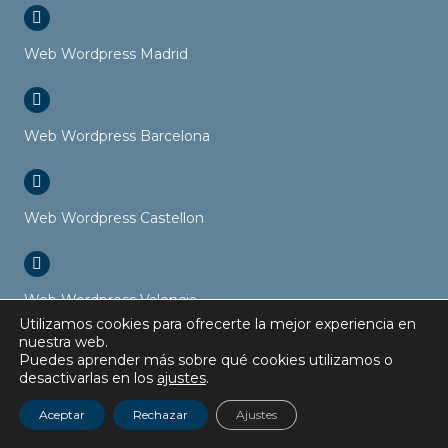
Web Wordpress Madrid
Web Wordpress Barcelona
Web Wordpress Castellon
Web Wordpress Valencia
Utilizamos cookies para ofrecerte la mejor experiencia en
nuestra web.
Puedes aprender más sobre qué cookies utilizamos o
desactivarlas en los
ajustes
.
Web Wordpress Sevilla
Aceptar
Rechazar
Ajustes