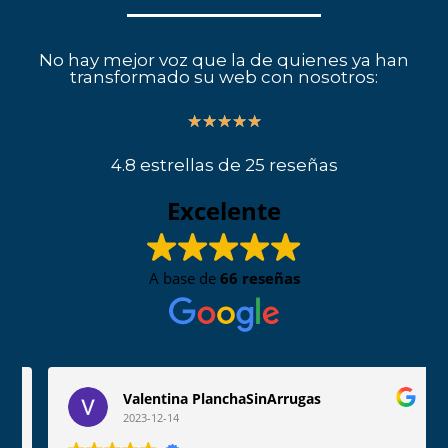
No hay mejor voz que la de quienes ya han
transformado su web con nosotros:
5/5
★
★
★
★
★
4.8 estrellas de 25 reseñas
Excelente
A base de
66 reseñas
Valentina PlanchaSinArrugas
2023-12-14