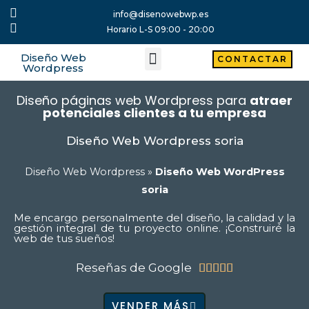
Ir
info@disenowebwp.es
al
Horario L-S 09:00 - 20:00
contenido
Diseño Web
Menu
CONTACTAR
Wordpress
Diseño páginas web Wordpress para
atraer
potenciales clientes a tu empresa
Diseño Web Wordpress soria
Diseño Web Wordpress
»
Diseño Web WordPress
soria
Me encargo personalmente del diseño, la calidad y la
gestión integral de tu proyecto online. ¡Construiré la
web de tus sueños!
Reseñas de Google
5/5





VENDER MÁS