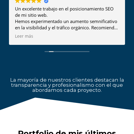
Un excelente trabajo en el posicionamiento SEO
de mi sitio web.
Hemos experimentado un aumento semnificativo
en la visibilidad y el tráfico orgánico. Recomiendo
a Mario para cualquier proyecto de
Leer más
posicionamiento en buscadores.
La mayoría de nuestros clientes destacan la
transparencia y profesionalismo con el que
abordamos cada proyecto.
Portfolio de mis últimos