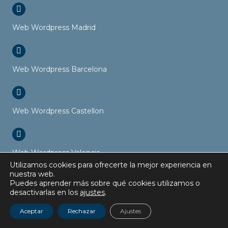
Web Wordpress Madrid
Web Wordpress Barcelona
Web Wordpress Castellon
Web Wordpress Valencia
Utilizamos cookies para ofrecerte la mejor experiencia en
nuestra web.
Puedes aprender más sobre qué cookies utilizamos o
desactivarlas en los
ajustes
.
Web Wordpress Sevilla
Aceptar
Rechazar
Ajustes