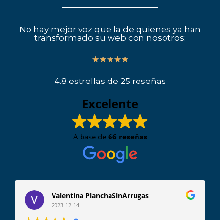
No hay mejor voz que la de quienes ya han
transformado su web con nosotros:
5/5
★
★
★
★
★
4.8 estrellas de 25 reseñas
Excelente
A base de
66 reseñas
Valentina PlanchaSinArrugas
2023-12-14